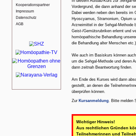
In diesem Aufbau-Kurs zur Sehgal-Me
Kooperationspartner
Vordergrund, die dann anhand der s
Impressum
Dabei werden neben den bereits im G
Datenschutz
Hyoscyamus, Stramonium, Opium und
AGB
Arzneimittel in der Sehgal-Methode b
Geist-/Gemütsrubriken erlernt und ve
homöopathische Behandlung unserer 
die Behandlung alter Menschen etc.
Wie auch im Basiskurs können auch 
um die Sehgal-Methode und deren An
dann zeitnah Beantwortung finden.
Am Ende des Kurses wird dann absch
gestellt, an denen die TeilnehmerIn
überprüfen können.
Zur
Kursanmeldung
. Bitte melden S
Wichtiger Hinweis!
Aus rechtlichen Gründen kön
Teilnehmerinnen und Teilneh