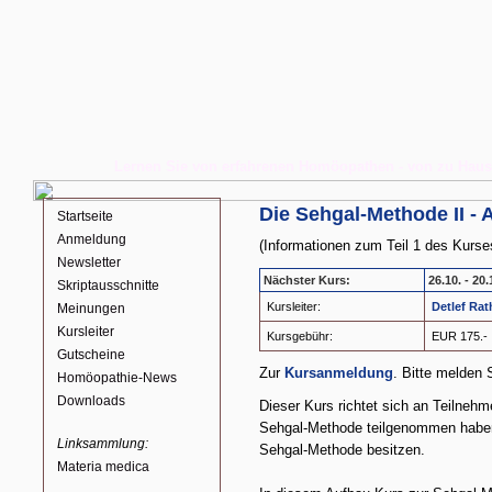
Lernen Sie von erfahrenen Homöopathen - von zu Hause a
Die Sehgal-Methode II -
Startseite
Anmeldung
(Informationen zum Teil 1 des Kurse
Newsletter
Nächster Kurs:
26.10. - 20
Skriptausschnitte
Kursleiter:
Detlef Ra
Meinungen
Kursleiter
Kursgebühr:
EUR 175.-
Gutscheine
Zur
Kursanmeldung
. Bitte melden S
Homöopathie-News
Downloads
Dieser Kurs richtet sich an Teilnehm
Sehgal-Methode teilgenommen haben 
Linksammlung:
Sehgal-Methode besitzen.
Materia medica