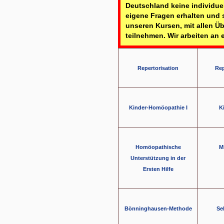
Deutschland keine individu
eigene Fragen erhalten und 
unseren Kursen, mit allen 
teilnehmen. Wir arbeiten an
Repertorisation
Rep
Kinder-Homöopathie I
K
Homöopathische
M
Unterstützung in der
Ersten Hilfe
Bönninghausen-Methode
Se