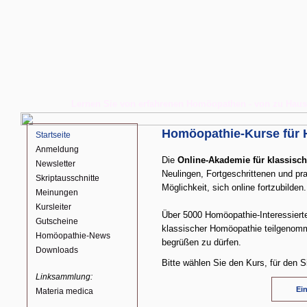
Lernen Sie von erfahrenen Homöopathen - von zu Hause a
Homöopathie-Kurse für H
Startseite
Anmeldung
Die
Online-Akademie für klassisc
Newsletter
Neulingen, Fortgeschrittenen und pr
Skriptausschnitte
Möglichkeit, sich online fortzubilden.
Meinungen
Kursleiter
Über 5000 Homöopathie-Interessierte
Gutscheine
klassischer Homöopathie teilgenom
Homöopathie-News
begrüßen zu dürfen.
Downloads
Bitte wählen Sie den Kurs, für den Si
Linksammlung:
Ei
Materia medica